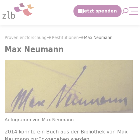
Zum Hauptinhalt springen
Suche 
Mo
Zur Suche springen
Sie befinden sich hier:
Provenienzforschung
Restitutionen
Sie befinden sich hier:
Provenienzforschung
Restitutionen
Max Neumann
Max Neumann
Max Neumann
Autogramm von Max Neumann
2014 konnte ein Buch aus der Bibliothek von Max
Neumann zurückgegeben werden.