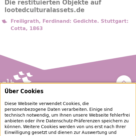
Die restituierten Objekte auf
lootedculturalassets.de
Freiligrath, Ferdinand: Gedichte. Stuttgart:
Cotta, 1863
Nach 
Über Cookies
Zentral- und Landesbibliothek Berlin
Diese Webseite verwendet Cookies, die
personenbezogene Daten verarbeiten. Einige sind
raubgut@zlb.de
technisch notwendig, um Ihnen unsere Webseite fehlerfrei
anbieten oder ihre Datenschutz-Präferenzen speichern zu
können. Weitere Cookies werden von uns erst nach Ihrer
+49 30 90226-733
Einwilligung gesetzt und dienen zur Auswertung und