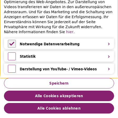
Optimierung des Web-Angebotes. Zur Darstellung von
Videos transferieren wir Daten in den außereuropäischen
Social-Media Kanäle der ZLB
Adressraum. Und für das Marketing und die Schaltung von
Anzeigen erfassen wir Daten für die Erfolgsmessung. Ihr
Facebook
Mastodon
Instagram
Linked
Einverständnis können Sie jederzeit auf der Seite
Privatsphäre mit Wirkung für die Zukunft widerrufen.
Bereich Provenienzforschung
Nähere Informationen finden Sie
hier
.
Breite Straße 30-36
10178 Berlin
Notwendige Datenverarbeitung
Notwendige Datenverarbeitung
Statistik
Statistik
Darstellung von YouTube- / Vimeo-Videos
Darstellung von YouTube- / Vimeo-Videos
Speichern
Alle Cookies akzeptieren
Alle Cookies ablehnen
Datenschutz
Impressum
© 2026 Zentral- und Landesbibliothek Berlin