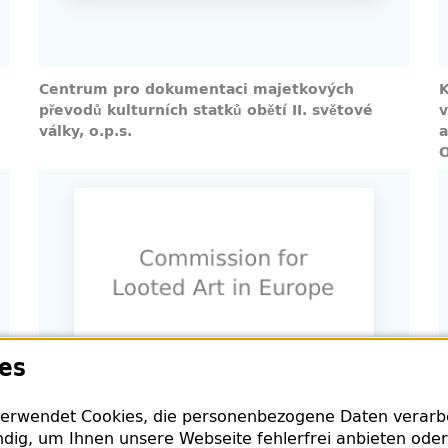
Centrum pro dokumentaci majetkových
K
převodů kulturních statků obětí II. světové
v
války, o.p.s.
a
O
es
Commission for Looted Art in Europe
erwendet Cookies, die personenbezogene Daten verarbei
dig, um Ihnen unsere Webseite fehlerfrei anbieten oder