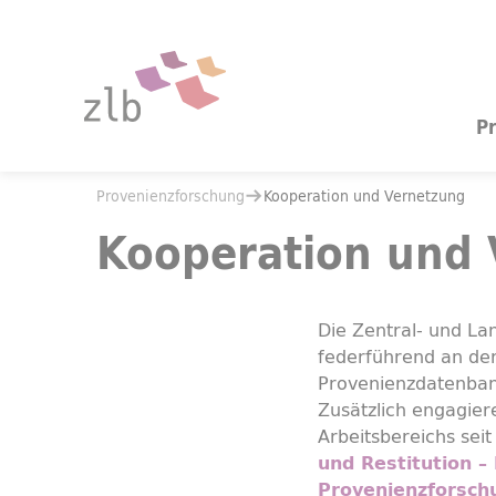
Zum Hauptinhalt springen
Zur Suche springen
P
Sie befinden sich hier:
Provenienzforschung
Kooperation und Vernetzung
Sie befinden sich hier:
Provenienzforschung
Kooperation und Vernetzung
Kooperation und
Die Zentral- und Lan
federführend an der
Provenienzdatenba
Zusätzlich engagier
Arbeitsbereichs sei
und Restitution –
Provenienzforschu