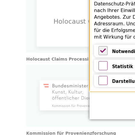
Datenschutz-Präf
nach Ihrer Einwi
Angebotes. Zur D
Adressraum. Und 
für die Erfolgsme
mit Wirkung für 
Notwendi
Holocaust Claims Processing Office (HCPO)
Notwendige 
Statistik
Statistik
Darstell
Darstellung 
Kommission für Provenienzforschung