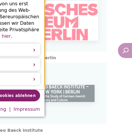
von uns erst
rung des Web-
ußereuropäischen
ssen wir Daten
eite Privatsphäre
e
hier
.
üdisches Museum Berlin
Cookies ablehnen
ung
Impressum
eo Baeck Institute