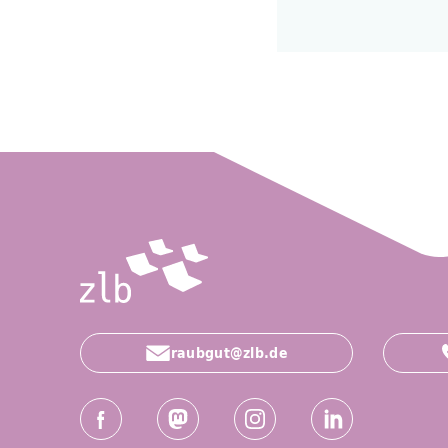
raubgut@zlb.de
Social-Media Kanäle der ZLB