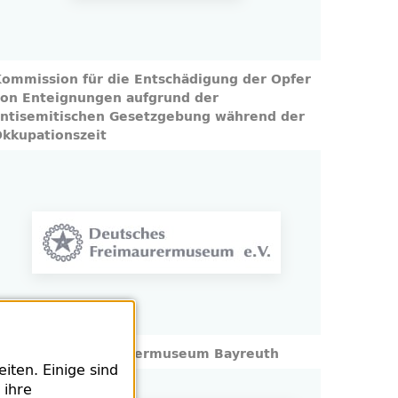
ommission für die Entschädigung der Opfer
on Enteignungen aufgrund der
ntisemitischen Gesetzgebung während der
kkupationszeit
Deutsches Freimaurermuseum Bayreuth
ten. Einige sind
 ihre