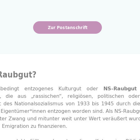
Zur Postanschrift
Raubgut?
gsbedingt entzogenes Kulturgut oder
NS-Raubgut
lt, die aus „rassischen“, religiösen, politischen ode
t des Nationalsozialismus von 1933 bis 1945 durch di
 Eigentümer*innen entzogen worden sind. Als NS-Raubgu
ter Zwang und mitunter weit unter Wert veräußert wur
 Emigration zu finanzieren.