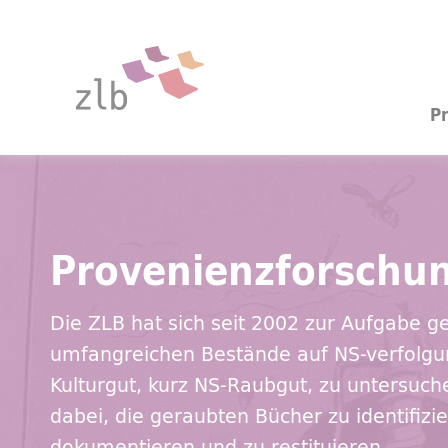
Zum Hauptinhalt springen
Zur Suche springen
P
Sie befinden sich hier:
Provenienzforschung
Provenienzforschu
Die ZLB hat sich seit 2002 zur Aufgabe g
umfangreichen Bestände auf NS-verfolgu
Kulturgut, kurz NS-Raubgut, zu untersuchen
dabei, die geraubten Bücher zu identifizie
dokumentieren und zu restituieren.