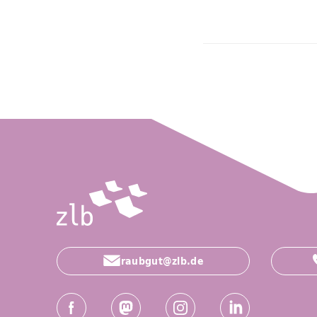
raubgut@zlb.de
Social-Media Kanäle der ZLB