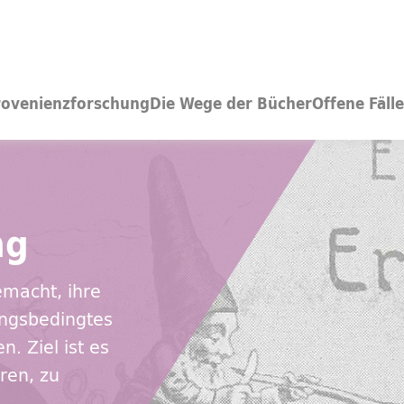
rovenienzforschung
Die Wege der Bücher
Offene Fälle
ng
emacht, ihre
ngsbedingtes
. Ziel ist es
ren, zu