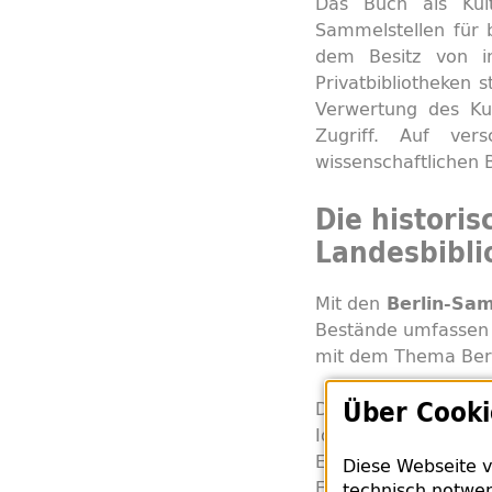
Das Buch als Kult
Sammelstellen für 
dem Besitz von i
Privatbibliotheken 
Verwertung des Ku
Zugriff. Auf ver
wissenschaftlichen 
Die histori
Landesbibli
Mit den
Berlin-Sa
Bestände umfassen a
mit dem Thema Berl
Über Cooki
Die zentrale Aufg
Identifikation der
Eine Rückgabe von
Diese Webseite v
Erbgemeinschaften o
technisch notwen