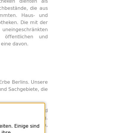
theken dienten als
chbestände, die aus
ammten. Haus- und
otheken. Die mit der
 uneingeschränkten
 öffentlichen und
eine davon.
Erbe Berlins. Unsere
und Sachgebiete, die
e Untersuchung und
gsbedingten Entzug.
mäßigen Erb*innen,
ten. Einige sind
 ihre