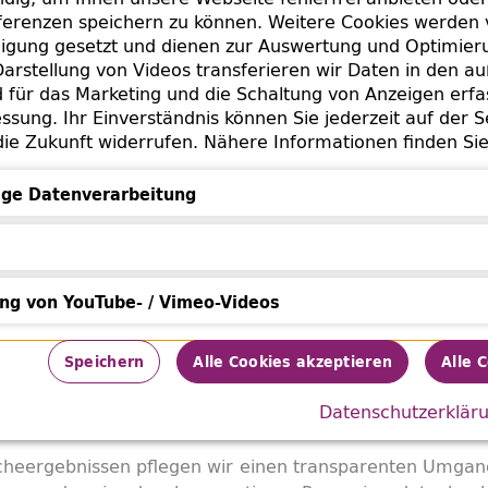
erenzen speichern zu können. Weitere Cookies werden 
lligung gesetzt und dienen zur Auswertung und Optimie
Bücher sind oftmals die letzten Zeugnisse ihrer Vorbesi
arstellung von Videos transferieren wir Daten in den a
zwischen Vergangenheit und Gegenwart. Unsere Arbeit 
für das Marketing und die Schaltung von Anzeigen erfa
ationen zum Schicksal ihrer Vorfahren zu liefern un
ssung. Ihr Einverständnis können Sie jederzeit auf der S
 zu schließen. Hinter jedem geraubten Buch verbirgt 
die Zukunft widerrufen. Nähere Informationen finden Si
ir uns auf einem emotional sehr sensiblen Forschung
tung von NS-Unrecht leistet.
ge Datenverarbeitung
n Bücher
Datenverarbeitung
im Bestand der ZLB
aus, d
von 1,1 Millionen Büchern
ung von YouTube- / Vimeo-Videos
nd NS-Raubgut sein könnten. Jedes dieser Objekte muss
nd dokumentiert werden. Handschriftliche Eintragunge
von YouTube- / Vimeo-Videos
sen uns dabei den Weg, und lassen uns im Idealfall R
Speichern
Alle Cookies akzeptieren
Alle 
eben Büchern sind weitere Sammlungsobjekte wie Manus
Datenschutzerklär
sichtigen.
heergebnissen pflegen wir einen transparenten Umgang. 