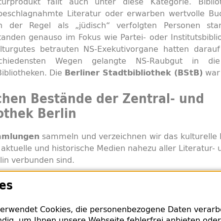
urprodukt fällt auch unter diese Kategorie. Biblio
beschlagnahmte Literatur oder erwarben wertvolle Bu
n der Regel als „jüdisch“ verfolgten Personen st
standen genauso im Fokus wie Partei- oder Institutsbibli
lturgutes betrauten NS-Exekutivorgane hatten darauf
schiedensten Wegen gelangte NS-Raubgut in die
Bibliotheken. Die
war 
Berliner Stadtbibliothek (BStB)
schen Bestände der Zentral- und
othek Berlin
sammeln und verzeichnen wir das kulturelle 
mmlungen
ktuelle und historische Medien nahezu aller Literatur- 
in verbunden sind.
es
abe des Arbeitsbereichs Provenienzforschung ist di
 geraubten Bücher und ihrer Wege nach dem verfolgun
 eindeutig identifiziertem NS-Raubgut an die recht
erwendet Cookies, die personenbezogene Daten verarbei
der Rechtsnachfolger*innen ist unser primäres Ziel.
dig, um Ihnen unsere Webseite fehlerfrei anbieten oder