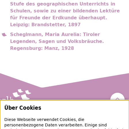
Stufe des geographischen Unterrichts in
Schulen, sowie zu einer bildenden Lektüre
für Freunde der Erdkunde überhaupt.
Leipzig: Brandstetter, 1897
Scheglmann, Maria Aurelia: Tiroler
Legenden, Sagen und Volksbräuche.
Regensburg: Manz, 1928
Nach 
Über Cookies
Zentral- und Landesbibliothek Berlin
Diese Webseite verwendet Cookies, die
personenbezogene Daten verarbeiten. Einige sind
raubgut@zlb.de