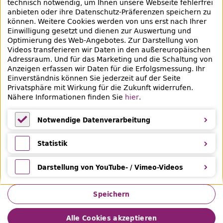
technisch notwendig, um Ihnen unsere Webseite fehlerfrei
anbieten oder ihre Datenschutz-Präferenzen speichern zu
können. Weitere Cookies werden von uns erst nach Ihrer
+49 30 90226-733
Einwilligung gesetzt und dienen zur Auswertung und
Optimierung des Web-Angebotes. Zur Darstellung von
Videos transferieren wir Daten in den außereuropäischen
Social-Media Kanäle der ZLB
Adressraum. Und für das Marketing und die Schaltung von
Anzeigen erfassen wir Daten für die Erfolgsmessung. Ihr
Facebook
Mastodon
Instagram
Linked
Einverständnis können Sie jederzeit auf der Seite
Privatsphäre mit Wirkung für die Zukunft widerrufen.
Bereich Provenienzforschung
Nähere Informationen finden Sie
hier
.
Breite Straße 30-36
10178 Berlin
Notwendige Datenverarbeitung
Notwendige Datenverarbeitung
Statistik
Statistik
Darstellung von YouTube- / Vimeo-Videos
Darstellung von YouTube- / Vimeo-Videos
Speichern
Alle Cookies akzeptieren