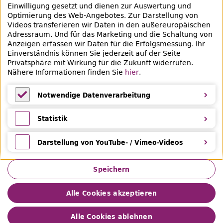
+49 30 90226-733
Einwilligung gesetzt und dienen zur Auswertung und
Optimierung des Web-Angebotes. Zur Darstellung von
Videos transferieren wir Daten in den außereuropäischen
Social-Media Kanäle der ZLB
Adressraum. Und für das Marketing und die Schaltung von
Anzeigen erfassen wir Daten für die Erfolgsmessung. Ihr
Facebook
Mastodon
Instagram
Linked
Einverständnis können Sie jederzeit auf der Seite
Privatsphäre mit Wirkung für die Zukunft widerrufen.
Bereich Provenienzforschung
Nähere Informationen finden Sie
hier
.
Breite Straße 30-36
10178 Berlin
Notwendige Datenverarbeitung
Notwendige Datenverarbeitung
Statistik
Statistik
Darstellung von YouTube- / Vimeo-Videos
Darstellung von YouTube- / Vimeo-Videos
Speichern
Alle Cookies akzeptieren
Alle Cookies ablehnen
Datenschutz
Impressum