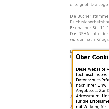
enteignet. Die Loge
Die Bücher stamme
Reichssicherheitsha
Eisenacher Str. 11-
Das RSHA hatte dor
wurden nach Krieg
Die ZLB bedankt sic
Über Cooki
Unterstützung bei d
Diese Webseite v
technisch notwen
Datenschutz-Präf
Weiterführe
nach Ihrer Einwi
Angebotes. Zur D
Adressraum. Und 
Die dunkle Zeit 
für die Erfolgsme
mit Wirkung für 
Webseite der Log