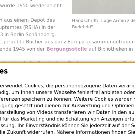
 wurde 1950 wiederbelebt.
n aus einem Depot des
Handschrift: "Loge Armin z d
uptamtes (RSHA) in der
Bielefeld"
13 in Berlin Schöneberg.
t geraubte Bücher aus ganz Europa zusammengetragen. 
sende 1945 von der
auf Bibliotheken in B
Bergungsstelle
h herzlich beim
Deutschen Freimaurermuseum Bay
es
ieser Rückgabe.
erwendet Cookies, die personenbezogene Daten verarbei
dig, um Ihnen unsere Webseite fehlerfrei anbieten oder
erenzen speichern zu können. Weitere Cookies werden 
nde Informationen
lligung gesetzt und dienen zur Auswertung und Optimie
arstellung von Videos transferieren wir Daten in den a
(.pdf)
für das Marketing und die Schaltung von Anzeigen erfa
- vom Ende 1935 bis zum Neuanfang 1947
ssung. Ihr Einverständnis können Sie jederzeit auf der S
die Zukunft widerrufen. Nähere Informationen finden Si
e