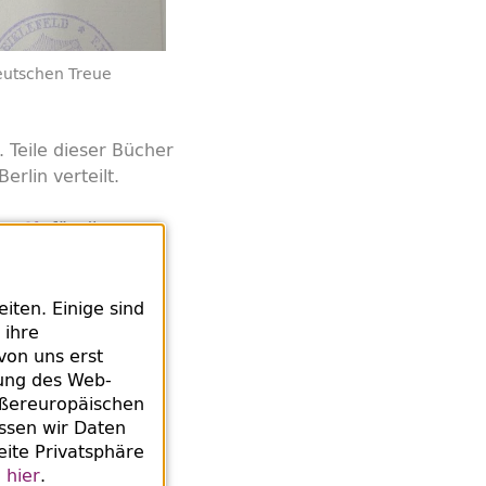
eutschen Treue
Teile dieser Bücher
erlin verteilt.
für die
reuth
ten. Einige sind
 ihre
von uns erst
rung des Web-
ußereuropäischen
ssen wir Daten
eite Privatsphäre
e
hier
.