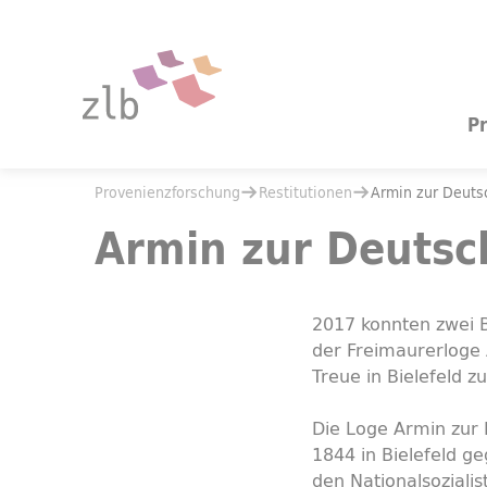
Zum Hauptinhalt springen
Zur Suche springen
P
Sie befinden sich hier:
Provenienzforschung
Restitutionen
Sie befinden sich hier:
Provenienzforschung
Restitutionen
Armin zur Deutsc
Armin zur Deutschen Treue, Bielefeld
Armin zur Deutsch
2017 konnten zwei B
der Freimaurerloge
Treue in Bielefeld 
Die Loge Armin zur
1844 in Bielefeld g
den Nationalsoziali