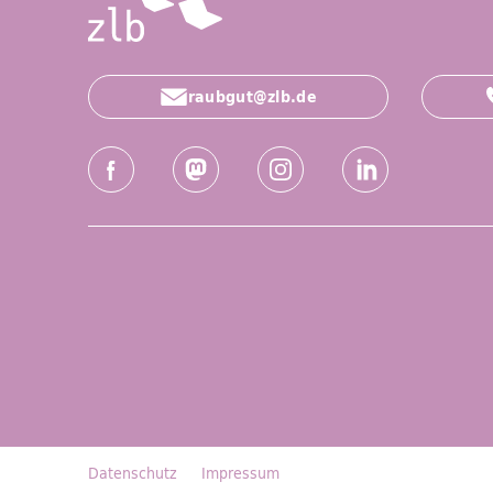
raubgut@zlb.de
Social-Media Kanäle der ZLB
Facebook
Mastodon
Instagram
LinkedIn
Datenschutz
Impressum