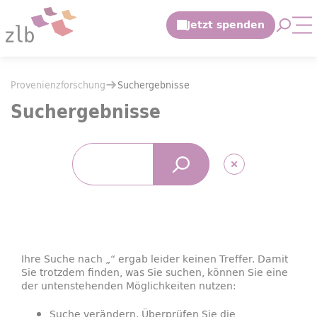
Zum Hauptinhalt springen
Suche 
Mo
Zur Suche springen
Sie befinden sich hier:
Provenienzforschung
Suchergebnisse
Sie befinden sich hier:
Provenienzforschung
Suchergebnisse
Suchergebnisse
Suchen
Suchbegriff
Ihre Suche nach „“ ergab leider keinen Treffer. Damit
Sie trotzdem finden, was Sie suchen, können Sie eine
der untenstehenden Möglichkeiten nutzen:
Suche verändern. Überprüfen Sie die