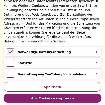
anbieten oder ihre Datenschutz-Präferenzen speichern zu
können. Weitere Cookies werden von uns erst nach Ihrer
+49 30 90226-733
Einwilligung gesetzt und dienen zur Auswertung und
Optimierung des Web-Angebotes. Zur Darstellung von
Videos transferieren wir Daten in den außereuropäischen
Social-Media Kanäle der ZLB
Adressraum. Und für das Marketing und die Schaltung von
Anzeigen erfassen wir Daten für die Erfolgsmessung. Ihr
Facebook
Mastodon
Instagram
Linked
Einverständnis können Sie jederzeit auf der Seite
Privatsphäre mit Wirkung für die Zukunft widerrufen.
Bereich Provenienzforschung
Nähere Informationen finden Sie
hier
.
Breite Straße 30-36
10178 Berlin
Notwendige Datenverarbeitung
Notwendige Datenverarbeitung
Statistik
Statistik
Darstellung von YouTube- / Vimeo-Videos
Darstellung von YouTube- / Vimeo-Videos
Speichern
Alle Cookies akzeptieren