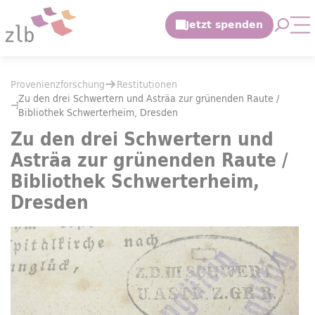
Zum Hauptinhalt springen
Suche 
Mo
Zur Suche springen
Sie befinden sich hier:
Provenienzforschung
Restitutionen
Sie befinden sich hier:
Provenienzforschung
Restitutionen
Zu den drei Schwertern und Asträa zur grünenden Raute / Bibliothek
Zu den drei Schwertern und Asträa zur grünenden Raute /
Bibliothek Schwerterheim, Dresden
Zu den drei Schwertern und
Asträa zur grünenden Raute /
Bibliothek Schwerterheim,
Dresden