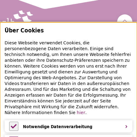
Nach 
Über Cookies
Zentral- und Landesbibliothek Berlin
Diese Webseite verwendet Cookies, die
personenbezogene Daten verarbeiten. Einige sind
raubgut@zlb.de
technisch notwendig, um Ihnen unsere Webseite fehlerfrei
anbieten oder ihre Datenschutz-Präferenzen speichern zu
können. Weitere Cookies werden von uns erst nach Ihrer
+49 30 90226-733
Einwilligung gesetzt und dienen zur Auswertung und
Optimierung des Web-Angebotes. Zur Darstellung von
Videos transferieren wir Daten in den außereuropäischen
Social-Media Kanäle der ZLB
Adressraum. Und für das Marketing und die Schaltung von
Anzeigen erfassen wir Daten für die Erfolgsmessung. Ihr
Facebook
Mastodon
Instagram
Linked
Einverständnis können Sie jederzeit auf der Seite
Privatsphäre mit Wirkung für die Zukunft widerrufen.
Bereich Provenienzforschung
Nähere Informationen finden Sie
hier
.
Breite Straße 30-36
10178 Berlin
Notwendige Datenverarbeitung
Notwendige Datenverarbeitung