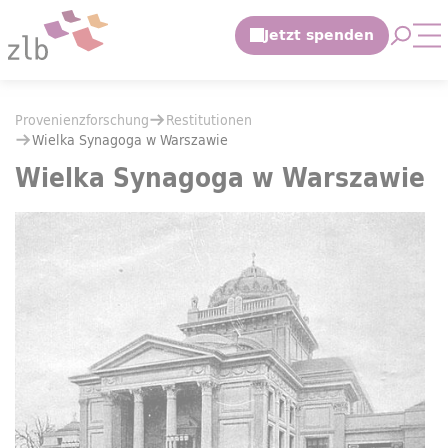
Zum Hauptinhalt springen
Suche 
Mo
Zur Suche springen
Sie befinden sich hier:
Provenienzforschung
Restitutionen
Sie befinden sich hier:
Provenienzforschung
Restitutionen
Wielka Synagoga w Warszawie
Wielka Synagoga w Warszawie
Wielka Synagoga w Warszawie