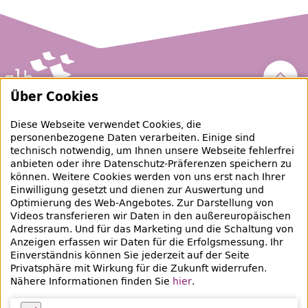
Nach 
Über Cookies
Zentral- und Landesbibliothek Berlin
Diese Webseite verwendet Cookies, die
personenbezogene Daten verarbeiten. Einige sind
raubgut@zlb.de
technisch notwendig, um Ihnen unsere Webseite fehlerfrei
anbieten oder ihre Datenschutz-Präferenzen speichern zu
können. Weitere Cookies werden von uns erst nach Ihrer
+49 30 90226-733
Einwilligung gesetzt und dienen zur Auswertung und
Optimierung des Web-Angebotes. Zur Darstellung von
Videos transferieren wir Daten in den außereuropäischen
Social-Media Kanäle der ZLB
Adressraum. Und für das Marketing und die Schaltung von
Anzeigen erfassen wir Daten für die Erfolgsmessung. Ihr
Facebook
Mastodon
Instagram
Linked
Einverständnis können Sie jederzeit auf der Seite
Privatsphäre mit Wirkung für die Zukunft widerrufen.
Bereich Provenienzforschung
Nähere Informationen finden Sie
hier
.
Breite Straße 30-36
10178 Berlin