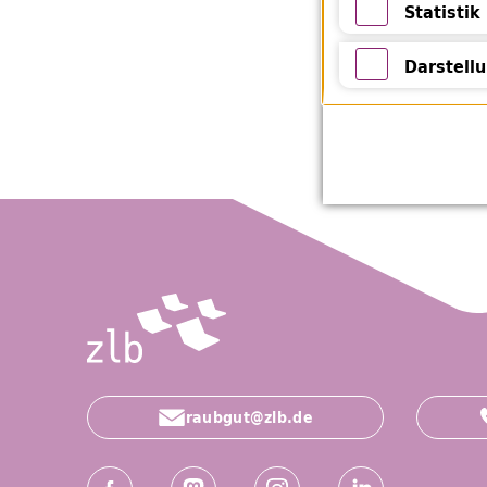
Statistik
Bohny, Emanu
Statistik
Vorbeugung d
Darstell
Zürich: Fäsi
Darstellung 
raubgut@zlb.de
Social-Media Kanäle der ZLB