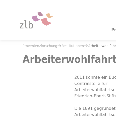
Zum Hauptinhalt springen
Zur Suche springen
P
Sie befinden sich hier:
Provenienzforschung
Restitutionen
Sie befinden sich hier:
Provenienzforschung
Restitutionen
Arbeiterwohlfahr
Arbeiterwohlfahrt
Arbeiterwohlfahr
2011 konnte ein Buc
Centralstelle für
Arbeiterwohlfahrtse
Friedrich-Ebert-Stif
Die 1891 gegründete
Arbeiterwohlfahrtse