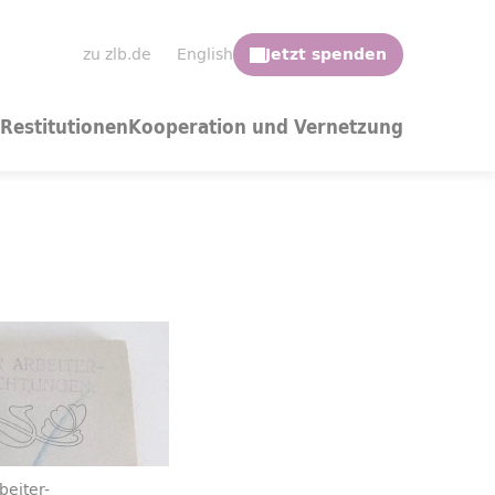
zu zlb.de
English
Restitutionen
Kooperation und Vernetzung
beiter-