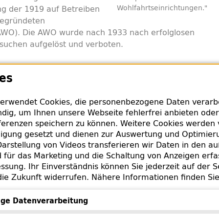
ng der 1919 auf Betreiben
Wohlfahrtseinrichtungen."
gegründeten
(AWO). Die AWO wurde nach 1933 nach erfolglosen
suchen aufgelöst und verboten.
us einer Zuweisung der
, konkret Berg
Bergungsstelle
es
nars für orientalische Sprachen).
erwendet Cookies, die personenbezogene Daten verarbei
dig, um Ihnen unsere Webseite fehlerfrei anbieten oder
erenzen speichern zu können. Weitere Cookies werden 
nde Informationen
lligung gesetzt und dienen zur Auswertung und Optimie
arstellung von Videos transferieren wir Daten in den a
für das Marketing und die Schaltung von Anzeigen erfa
 Friedrich-Ebert-Stiftung:
Zur Arbeiterwohlfahrt und i
ssung. Ihr Einverständnis können Sie jederzeit auf der S
die Zukunft widerrufen. Nähere Informationen finden Si
ge Datenverarbeitung
erten Objekte auf lootedculturala
Datenverarbeitung