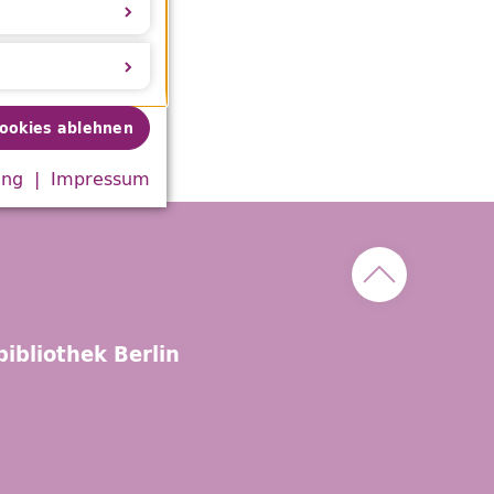
age der
beitslosen.
Cookies ablehnen
ung
Impressum
Nach oben sc
ibliothek Berlin