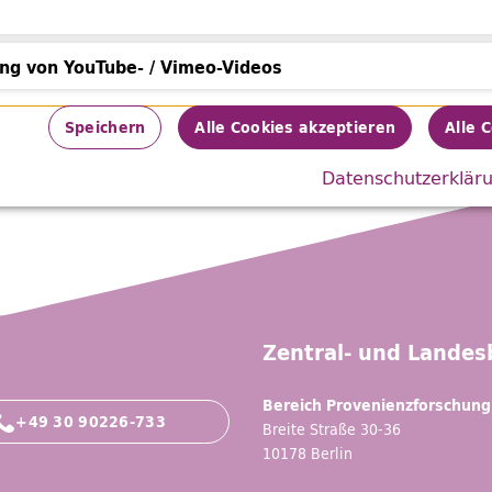
el: Die Arbeitslosenfürsorge : ein Beitrag zur Fr
er Arbeitslosigkeit und zur Unterstützung der Ar
ung von YouTube- / Vimeo-Videos
 & Beer, 1905
von YouTube- / Vimeo-Videos
Speichern
Alle Cookies akzeptieren
Alle 
Datenschutzerklär
Zentral- und Landesb
Bereich Provenienzforschung
+49 30 90226-733
Breite Straße 30-36
10178 Berlin