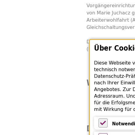
Vorgängereinrichtu
von Marie Juchacz 
Arbeiterwohlfahrt 
Gleichschaltungsver
Das Buch stammt a
Über Cooki
(Bibliothek des Semi
Diese Webseite v
technisch notwen
Datenschutz-Präf
Weiterführe
nach Ihrer Einwi
Angebotes. Zur D
Adressraum. Und 
Bibliothek der
für die Erfolgsme
mit Wirkung für 
Notwendi
Die restitui
Notwendige 