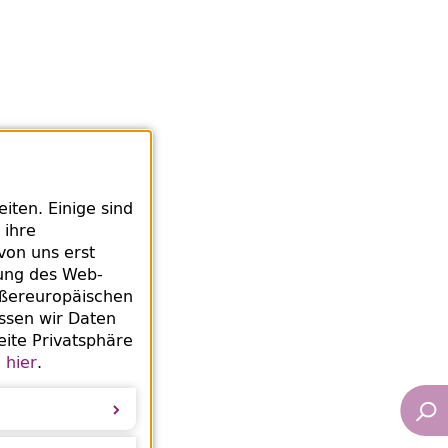
ungsauftrag 153
ten. Einige sind
 ihre
von uns erst
rung des Web-
ußereuropäischen
ssen wir Daten
hrer Bibliothek
eite Privatsphäre
e
hier
.
ssets.de