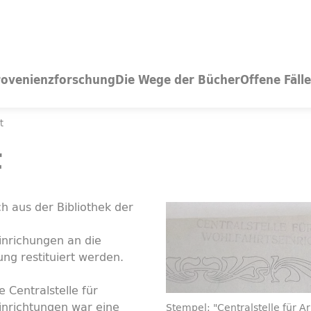
rovenienzforschung
Die Wege der Bücher
Offene Fälle
t
t
h aus der Bibliothek der
inrichungen an die
tung restituiert werden.
 Centralstelle für
inrichtungen war eine
Stempel: "Centralstelle für Ar