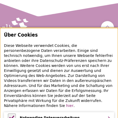
Nach 
Über Cookies
Zentral- und Landesbibliothek Berlin
Diese Webseite verwendet Cookies, die
personenbezogene Daten verarbeiten. Einige sind
raubgut@zlb.de
technisch notwendig, um Ihnen unsere Webseite fehlerfrei
anbieten oder ihre Datenschutz-Präferenzen speichern zu
können. Weitere Cookies werden von uns erst nach Ihrer
+49 30 90226-733
Einwilligung gesetzt und dienen zur Auswertung und
Optimierung des Web-Angebotes. Zur Darstellung von
Videos transferieren wir Daten in den außereuropäischen
Social-Media Kanäle der ZLB
Adressraum. Und für das Marketing und die Schaltung von
Anzeigen erfassen wir Daten für die Erfolgsmessung. Ihr
Facebook
Mastodon
Instagram
Linked
Einverständnis können Sie jederzeit auf der Seite
Privatsphäre mit Wirkung für die Zukunft widerrufen.
Bereich Provenienzforschung
Nähere Informationen finden Sie
hier
.
Breite Straße 30-36
10178 Berlin
Notwendige Datenverarbeitung