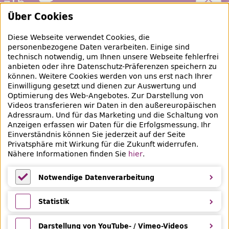
Nach 
Über Cookies
Zentral- und Landesbibliothek Berlin
Diese Webseite verwendet Cookies, die
personenbezogene Daten verarbeiten. Einige sind
raubgut@zlb.de
technisch notwendig, um Ihnen unsere Webseite fehlerfrei
anbieten oder ihre Datenschutz-Präferenzen speichern zu
können. Weitere Cookies werden von uns erst nach Ihrer
+49 30 90226-733
Einwilligung gesetzt und dienen zur Auswertung und
Optimierung des Web-Angebotes. Zur Darstellung von
Videos transferieren wir Daten in den außereuropäischen
Social-Media Kanäle der ZLB
Adressraum. Und für das Marketing und die Schaltung von
Anzeigen erfassen wir Daten für die Erfolgsmessung. Ihr
Facebook
Mastodon
Instagram
Linked
Einverständnis können Sie jederzeit auf der Seite
Privatsphäre mit Wirkung für die Zukunft widerrufen.
Bereich Provenienzforschung
Nähere Informationen finden Sie
hier
.
Breite Straße 30-36
10178 Berlin
Notwendige Datenverarbeitung
Notwendige Datenverarbeitung
Statistik
Statistik
Darstellung von YouTube- / Vimeo-Videos