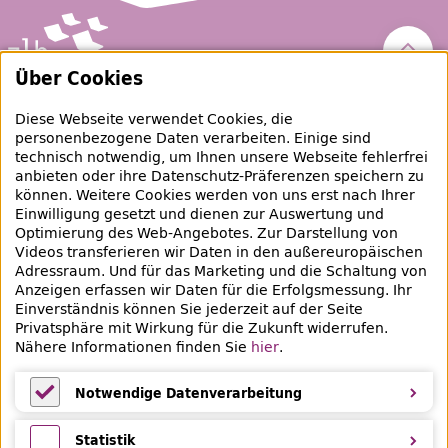
Nach 
Über Cookies
Zentral- und Landesbibliothek Berlin
Diese Webseite verwendet Cookies, die
personenbezogene Daten verarbeiten. Einige sind
raubgut@zlb.de
technisch notwendig, um Ihnen unsere Webseite fehlerfrei
anbieten oder ihre Datenschutz-Präferenzen speichern zu
können. Weitere Cookies werden von uns erst nach Ihrer
+49 30 90226-733
Einwilligung gesetzt und dienen zur Auswertung und
Optimierung des Web-Angebotes. Zur Darstellung von
Videos transferieren wir Daten in den außereuropäischen
Social-Media Kanäle der ZLB
Adressraum. Und für das Marketing und die Schaltung von
Anzeigen erfassen wir Daten für die Erfolgsmessung. Ihr
Facebook
Mastodon
Instagram
Linked
Einverständnis können Sie jederzeit auf der Seite
Privatsphäre mit Wirkung für die Zukunft widerrufen.
Bereich Provenienzforschung
Nähere Informationen finden Sie
hier
.
Breite Straße 30-36
10178 Berlin
Notwendige Datenverarbeitung
Notwendige Datenverarbeitung
Statistik