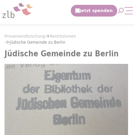
Zum Hauptinhalt springen
Suche 
Mo
Zur Suche springen
Sie befinden sich hier:
Provenienzforschung
Restitutionen
Sie befinden sich hier:
Provenienzforschung
Restitutionen
Jüdische Gemeinde zu Berlin
Jüdische Gemeinde zu Berlin
Jüdische Gemeinde zu Berlin