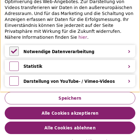
Optimierung des Web-Angebotes. Zur Darstellung von
Videos transferieren wir Daten in den außereuropäischen
Social-Media Kanäle der ZLB
Adressraum. Und für das Marketing und die Schaltung von
Anzeigen erfassen wir Daten für die Erfolgsmessung. Ihr
Facebook
Mastodon
Instagram
Linked
Einverständnis können Sie jederzeit auf der Seite
Privatsphäre mit Wirkung für die Zukunft widerrufen.
Bereich Provenienzforschung
Nähere Informationen finden Sie
hier
.
Breite Straße 30-36
10178 Berlin
Notwendige Datenverarbeitung
Notwendige Datenverarbeitung
Statistik
Statistik
Darstellung von YouTube- / Vimeo-Videos
Darstellung von YouTube- / Vimeo-Videos
Speichern
Alle Cookies akzeptieren
Alle Cookies ablehnen
Datenschutz
Impressum
© 2026 Zentral- und Landesbibliothek Berlin