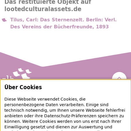
Das restituierte Objekt auf
lootedculturalassets.de
Tilus, Carl: Das Sternenzelt. Berlin: Verl.
Des Vereins der Bücherfreunde, 1893
Nach 
Über Cookies
Zentral- und Landesbibliothek Berlin
Diese Webseite verwendet Cookies, die
personenbezogene Daten verarbeiten. Einige sind
raubgut@zlb.de
technisch notwendig, um Ihnen unsere Webseite fehlerfrei
anbieten oder ihre Datenschutz-Präferenzen speichern zu
können. Weitere Cookies werden von uns erst nach Ihrer
+49 30 90226-733
Einwilligung gesetzt und dienen zur Auswertung und