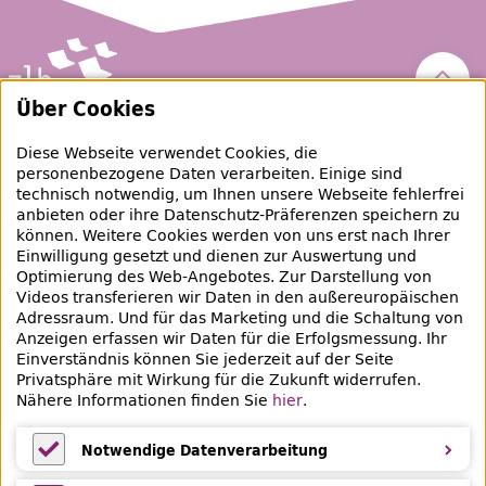
Nach 
Über Cookies
Zentral- und Landesbibliothek Berlin
Diese Webseite verwendet Cookies, die
personenbezogene Daten verarbeiten. Einige sind
raubgut@zlb.de
technisch notwendig, um Ihnen unsere Webseite fehlerfrei
anbieten oder ihre Datenschutz-Präferenzen speichern zu
können. Weitere Cookies werden von uns erst nach Ihrer
+49 30 90226-733
Einwilligung gesetzt und dienen zur Auswertung und
Optimierung des Web-Angebotes. Zur Darstellung von
Videos transferieren wir Daten in den außereuropäischen
Social-Media Kanäle der ZLB
Adressraum. Und für das Marketing und die Schaltung von
Anzeigen erfassen wir Daten für die Erfolgsmessung. Ihr
Facebook
Mastodon
Instagram
Linked
Einverständnis können Sie jederzeit auf der Seite
Privatsphäre mit Wirkung für die Zukunft widerrufen.
Bereich Provenienzforschung
Nähere Informationen finden Sie
hier
.
Breite Straße 30-36
10178 Berlin
Notwendige Datenverarbeitung