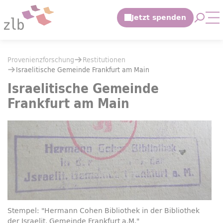
Zum Hauptinhalt springen
Suche 
Mo
Zur Suche springen
Sie befinden sich hier:
Provenienzforschung
Restitutionen
Sie befinden sich hier:
Provenienzforschung
Restitutionen
Israelitische Gemeinde Frankfurt am Main
Israelitische Gemeinde Frankfurt am Main
Israelitische Gemeinde
Frankfurt am Main
Stempel: "Hermann Cohen Bibliothek in der Bibliothek
der Israelit. Gemeinde Frankfurt a.M."