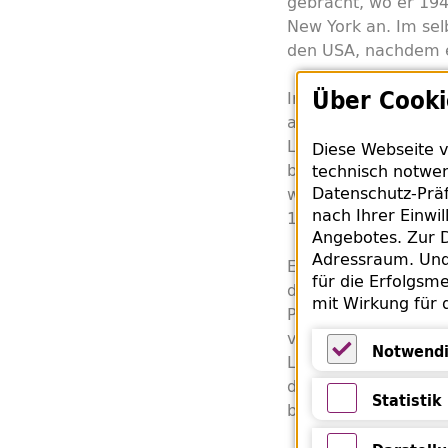
gebracht, wo er 19
New York an. Im sel
den USA, nachdem e
Über Cooki
In der Zwischenzeit
am 11. November 19
Levetzowstraße 8. 
Diese Webseite v
beschlagnahmt. Am 
technisch notwen
Datenschutz-Präf
wo beide ermordet w
nach Ihrer Einwi
1944.
Angebotes. Zur D
Adressraum. Und 
Eines der zurückge
für die Erfolgsme
den etwa 40.000 Büc
mit Wirkung für 
Pfandleihanstalt üb
verfolgter Mensche
Notwendi
Lieferanten „Kultur
Notwendige 
dem „Zugang J“ ver
Statistik
bereits 1943 über di
Statistik