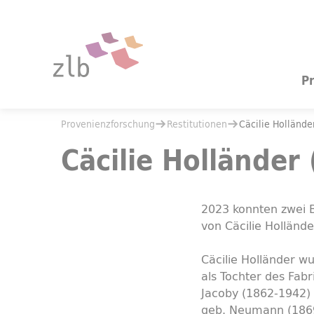
Zum Hauptinhalt springen
Zur Suche springen
P
Sie befinden sich hier:
Provenienzforschung
Restitutionen
Sie befinden sich hier:
Provenienzforschung
Restitutionen
Cäcilie Hollände
Cäcilie Holländer (geb. Jacoby)
Cäcilie Holländer 
2023 konnten zwei B
von Cäcilie Hollän
Cäcilie Holländer w
als Tochter des Fab
Jacoby (1862-1942)
geb. Neumann (1869