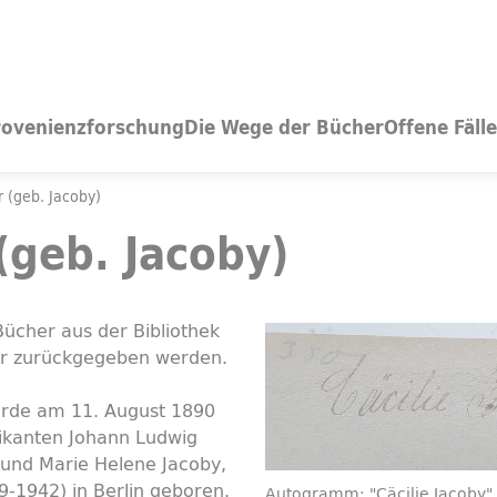
rovenienzforschung
Die Wege der Bücher
Offene Fälle
r (geb. Jacoby)
(geb. Jacoby)
ücher aus der Bibliothek
der zurückgegeben werden.
urde am 11. August 1890
rikanten Johann Ludwig
 und Marie Helene Jacoby,
-1942) in Berlin geboren.
Autogramm: "Cäcilie Jacoby"