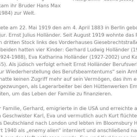
 kam ihr Bruder Hans Max
1984) zur Welt.
atete am 22. Mai 1919 den am 4. April 1883 in Berlin ge
jur. Ernst Julius Holländer. Seit August 1919 wohnte das P
ritten Stock links des Vorderhauses Giesebrechtstraße
 beiden hatten vier Kinder: Gerhard Ludwig Holländer (1
924-1988), Eva Katharina Holländer (1927-2002) und Ka
). Als jüdisch verfolgt erhielt Ernst Holländer Berufsve
zur Wiederherstellung des Berufsbeamtentums“ sein Amt
 hatte keinen Zugriff mehr auf sein Vermögen, das ihm 
 gezwungen, als Lagerarbeiter bei den Hüttenwerken Emi
iten, um das Leben der Familie zu finanzieren.
r Familie, Gerhard, emigrierte in die USA und erreichte
 Geschwister Karl, Eva und vermutlich auch Kurt flüchte
us Deutschland nach London und lebten im Bloomsbury 
t 1940 als „enemy alien“ interniert und anschließend 