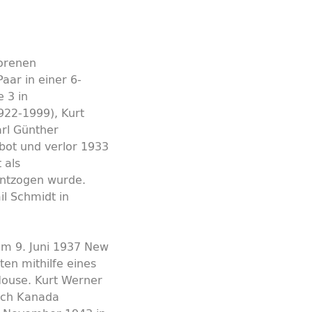
borenen
aar in einer 6-
 3 in
922-1999), Kurt
rl Günther
rbot und verlor 1933
 als
entzogen wurde.
l Schmidt in
 am 9. Juni 1937 New
ten mithilfe eines
House. Kurt Werner
nach Kanada