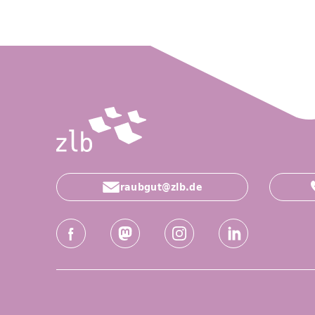
raubgut@zlb.de
Social-Media Kanäle der ZLB
Facebook
Mastodon
Instagram
LinkedIn