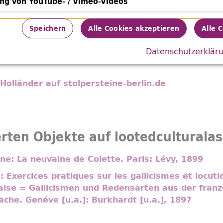
ung von YouTube- / Vimeo-Videos
von YouTube- / Vimeo-Videos
Speichern
Alle Cookies akzeptieren
Alle 
nde Informationen
Datenschutzerklär
r ZLB zur Restitution
 Holländer auf stolpersteine-berlin.de
erten Objekte auf lootedculturala
nne: La neuvaine de Colette. Paris: Lévy, 1899
 Exercices pratiques sur les gallicismes et locuti
aise = Gallicismen und Redensarten aus der franz
he. Genéve [u.a.]: Burkhardt [u.a.], 1897