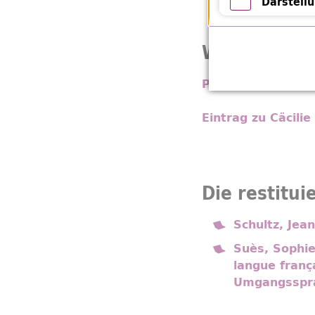
Darstell
Darstellung 
Weiterführe
Pressemeldung de
Eintrag zu Cäcilie
Die restitui
Schultz, Jea
Suès, Sophie:
langue franç
Umgangssprac