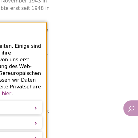
m November 1943 in
te erst seit 1948 in
er Giesebrechtstraße
ynagoge
wurden
ten. Einige sind
n das Ghetto Minsk,
 ihre
von uns erst
der 31. Dezember
rung des Web-
ußereuropäischen
ssen wir Daten
nach gehört es zu
eite Privatsphäre
dtischen
e
hier
.
 als jüdisch
egend dem
fig für Bestände aus
das zweite Buch