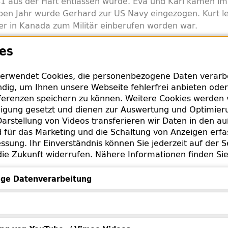
41 aus der Haft entlassen wurde. Eva und Karl kamen i
ben Jahr wurde Gerhard zur US Navy eingezogen. Kurt leb
r in Kanada zum Militär einberufen worden war.
es
 mussten Cäcilie und Ernst Holländer ihre Wohnung in d
41 verlassen und kamen in das Sammellager in der S
Ihre Wohnung und alle darin befindlichen Gegenstände 
erwendet Cookies, die personenbezogene Daten verarbei
14. November erfolgte die Deportation von Grunewald i
dig, um Ihnen unsere Webseite fehlerfrei anbieten oder
erenzen speichern zu können. Weitere Cookies werden 
urden. Ihr nachträglich festgelegtes Sterbedatum ist 
lligung gesetzt und dienen zur Auswertung und Optimie
arstellung von Videos transferieren wir Daten in den a
für das Marketing und die Schaltung von Anzeigen erfa
gebenen Bücher wurde im Zugangsbuch „J“ erfasst. Dem
ssung. Ihr Einverständnis können Sie jederzeit auf der S
hern, die die Berliner Stadtbibliothek 1943 von der stä
die Zukunft widerrufen. Nähere Informationen finden Si
ernahm: Bücher aus den letzten Wohnungen deportierter,
n. Die nach 1945 eingearbeiteten Bände wurden vorwi
ge Datenverarbeitung
amt“ zugerechnet, eine Lieferantenbezeichnung, die häu
Datenverarbeitung
wendet wurde. Daher ist davon auszugehen, dass auch 
e Pfandleihanstalt in die Bibliothek gelangte.