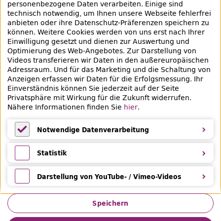
personenbezogene Daten verarbeiten. Einige sind
raubgut@zlb.de
technisch notwendig, um Ihnen unsere Webseite fehlerfrei
anbieten oder ihre Datenschutz-Präferenzen speichern zu
können. Weitere Cookies werden von uns erst nach Ihrer
+49 30 90226-733
Einwilligung gesetzt und dienen zur Auswertung und
Optimierung des Web-Angebotes. Zur Darstellung von
Videos transferieren wir Daten in den außereuropäischen
Social-Media Kanäle der ZLB
Adressraum. Und für das Marketing und die Schaltung von
Anzeigen erfassen wir Daten für die Erfolgsmessung. Ihr
Facebook
Mastodon
Instagram
Linked
Einverständnis können Sie jederzeit auf der Seite
Privatsphäre mit Wirkung für die Zukunft widerrufen.
Bereich Provenienzforschung
Nähere Informationen finden Sie
hier
.
Breite Straße 30-36
10178 Berlin
Notwendige Datenverarbeitung
Notwendige Datenverarbeitung
Statistik
Statistik
Darstellung von YouTube- / Vimeo-Videos
Darstellung von YouTube- / Vimeo-Videos
Speichern