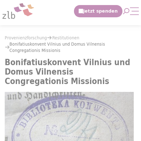
Zum Hauptinhalt springen
Suche 
Mo
Zur Suche springen
Sie befinden sich hier:
Provenienzforschung
Restitutionen
Sie befinden sich hier:
Provenienzforschung
Restitutionen
Bonifatiuskonvent Vilnius und Domus Vilnensis Congregationis Missi
Bonifatiuskonvent Vilnius und Domus Vilnensis
Congregationis Missionis
Bonifatiuskonvent Vilnius und
Domus Vilnensis
Congregationis Missionis