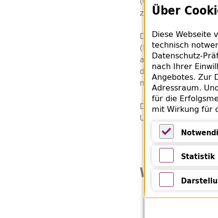
(OAD) identifiziert 
Über Cooki
zurückgegeben.
Diese Webseite v
Die nun zurückgege
technisch notwen
(RSHA) in der Eisen
Datenschutz-Präf
aus ganz Europa zu
nach Ihrer Einwi
der sogenannten "Be
Angebotes. Zur D
mehrere Bibliotheken
Adressraum. Und 
für die Erfolgsme
Die ZLB bedankt sich
mit Wirkung für 
Unterstützung bei d
Notwendi
Notwendige 
Statistik
Weiterführe
Statistik
Darstell
Wikipedia: A
Darstellung 
Matthiesen, Mi