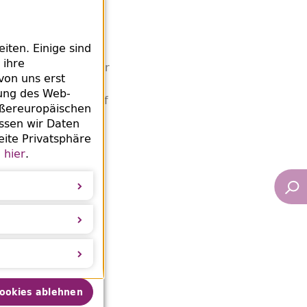
n Hildegard Berney
ten. Einige sind
erheitshauptamtes
 ihre
dort geraubte Bücher
von uns erst
egsende 1945 von
rung des Web-
liner Magistrats auf
ußereuropäischen
ssen wir Daten
eite Privatsphäre
für ihre
e
hier
.
Cookies ablehnen
 und seine