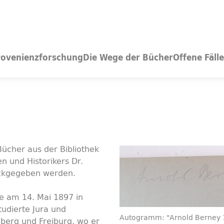
rovenienzforschung
Die Wege der Bücher
Offene Fälle
ücher aus der Bibliothek
en und Historikers Dr.
ckgegeben werden.
e am 14. Mai 1897 in
tudierte Jura und
Autogramm: "Arnold Berney 
lberg und Freiburg, wo er