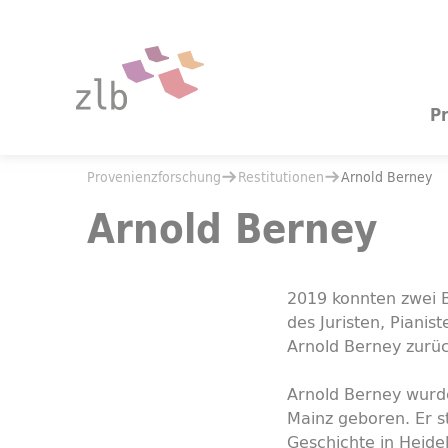
Zum Hauptinhalt springen
Zur Suche springen
P
Sie befinden sich hier:
Provenienzforschung
Restitutionen
Sie befinden sich hier:
Provenienzforschung
Restitutionen
Arnold Berney
Arnold Berney
Arnold Berney
2019 konnten zwei B
des Juristen, Pianist
Arnold Berney zurü
Arnold Berney wurd
Mainz geboren. Er s
Geschichte in Heide