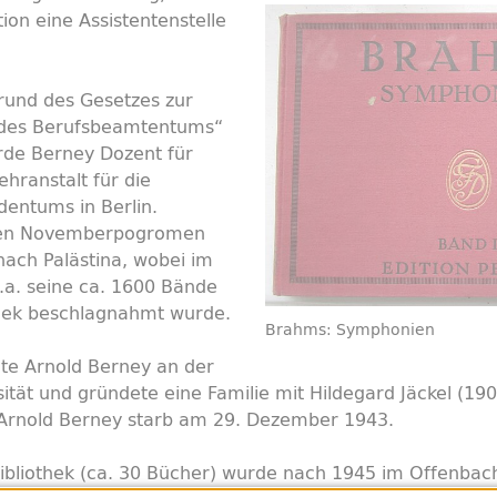
tion eine Assistentenstelle
rund des Gesetzes zur
 des Berufsbeamtentums“
rde Berney Dozent für
hranstalt für die
dentums in Berlin.
den Novemberpogromen
nach Palästina, wobei im
a. seine ca. 1600 Bände
hek beschlagnahmt wurde.
Brahms: Symphonien
ete Arnold Berney an der
ität und gründete eine Familie mit Hildegard Jäckel (19
 Arnold Berney starb am 29. Dezember 1943.
r Bibliothek (ca. 30 Bücher) wurde nach 1945 im Offenbac