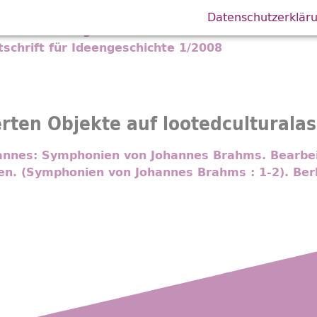
llegen 1923-1938. Göttingen: 1998
Datenschutzerklär
Michael: Navigation im Unentschiedenen. Arnold 
itschrift für Ideengeschichte 1/2008
erten Objekte auf lootedculturala
annes: Symphonien von Johannes Brahms. Bearbeit
en. (Symphonien von Johannes Brahms : 1-2). Berli