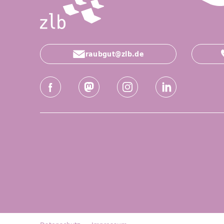
raubgut@zlb.de
Social-Media Kanäle der ZLB
Facebook
Mastodon
Instagram
LinkedIn