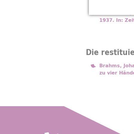
Freiburger Ko
Matthiesen, 
1937. In: Ze
Die restitui
Brahms, Joh
zu vier Händ