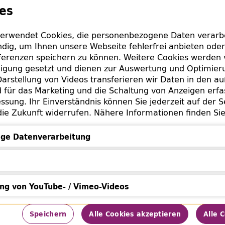
und 1950 über die Jewish Cultural Reconstruction, Inc. a
es
erwendet Cookies, die personenbezogene Daten verarbei
benen Bände stammen aus einem Depot des Reichssich
dig, um Ihnen unsere Webseite fehlerfrei anbieten oder
acher Str. 11-13 in Berlin-Schöneberg. Das RSHA hatte 
erenzen speichern zu können. Weitere Cookies werden 
sammengetragen. Teile dieser Bücher wurden nach Kri
lligung gesetzt und dienen zur Auswertung und Optimie
rgungsstelle für wissenschaftliche Bibliotheken" des Ber
arstellung von Videos transferieren wir Daten in den a
 in Berlin verteilt.
für das Marketing und die Schaltung von Anzeigen erfa
ssung. Ihr Einverständnis können Sie jederzeit auf der S
 herzlich bei Bettina Farack und Dr. Michael Matthiesen 
die Zukunft widerrufen. Nähere Informationen finden Si
ieser Rückgabe.
ge Datenverarbeitung
Datenverarbeitung
nde Informationen
ung von YouTube- / Vimeo-Videos
rnold Berney
von YouTube- / Vimeo-Videos
Speichern
Alle Cookies akzeptieren
Alle 
chael: Verlorene Identität. Der Historiker Arnold Berney