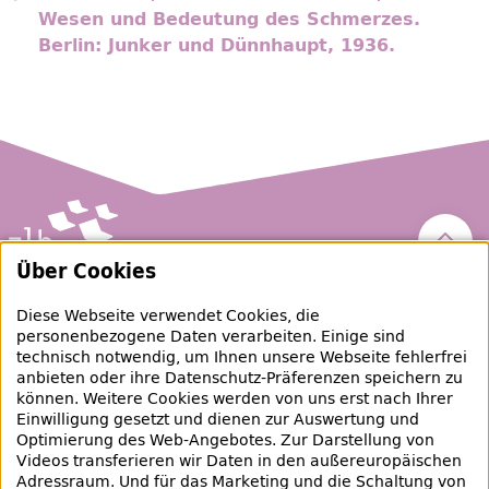
Wesen und Bedeutung des Schmerzes.
Berlin: Junker und Dünnhaupt, 1936.
Nach 
Über Cookies
Zentral- und Landesbibliothek Berlin
Diese Webseite verwendet Cookies, die
personenbezogene Daten verarbeiten. Einige sind
raubgut@zlb.de
technisch notwendig, um Ihnen unsere Webseite fehlerfrei
anbieten oder ihre Datenschutz-Präferenzen speichern zu
können. Weitere Cookies werden von uns erst nach Ihrer
+49 30 90226-733
Einwilligung gesetzt und dienen zur Auswertung und
Optimierung des Web-Angebotes. Zur Darstellung von
Videos transferieren wir Daten in den außereuropäischen
Social-Media Kanäle der ZLB
Adressraum. Und für das Marketing und die Schaltung von