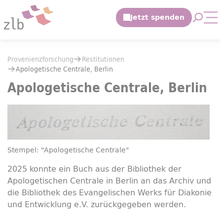
Zum Hauptinhalt springen
Suche 
Mo
Zur Suche springen
Sie befinden sich hier:
Provenienzforschung
Restitutionen
Sie befinden sich hier:
Provenienzforschung
Restitutionen
Apologetische Centrale, Berlin
Apologetische Centrale, Berlin
Apologetische Centrale, Berlin
Stempel: "Apologetische Centrale"
2025 konnte ein Buch aus der Bibliothek der
Apologetischen Centrale in Berlin an das Archiv und
die Bibliothek des Evangelischen Werks für Diakonie
und Entwicklung e.V. zurückgegeben werden.