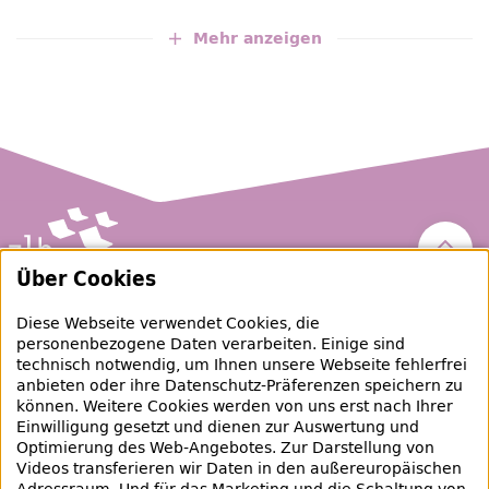
Mehr anzeigen
Nach 
Über Cookies
Zentral- und Landesbibliothek Berlin
Diese Webseite verwendet Cookies, die
personenbezogene Daten verarbeiten. Einige sind
raubgut@zlb.de
technisch notwendig, um Ihnen unsere Webseite fehlerfrei
anbieten oder ihre Datenschutz-Präferenzen speichern zu
können. Weitere Cookies werden von uns erst nach Ihrer
+49 30 90226-733
Einwilligung gesetzt und dienen zur Auswertung und
Optimierung des Web-Angebotes. Zur Darstellung von
Videos transferieren wir Daten in den außereuropäischen
Social-Media Kanäle der ZLB