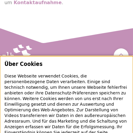
um
.
Kontaktaufnahme
Nach 
Über Cookies
Zentral- und Landesbibliothek Berlin
Diese Webseite verwendet Cookies, die
personenbezogene Daten verarbeiten. Einige sind
raubgut@zlb.de
technisch notwendig, um Ihnen unsere Webseite fehlerfrei
anbieten oder ihre Datenschutz-Präferenzen speichern zu
können. Weitere Cookies werden von uns erst nach Ihrer
+49 30 90226-733
Einwilligung gesetzt und dienen zur Auswertung und
Optimierung des Web-Angebotes. Zur Darstellung von
Videos transferieren wir Daten in den außereuropäischen
Social-Media Kanäle der ZLB
Adressraum. Und für das Marketing und die Schaltung von
Anzeigen erfassen wir Daten für die Erfolgsmessung. Ihr
Facebook
Mastodon
Instagram
Linked
Einverständnis können Sie jederzeit auf der Seite