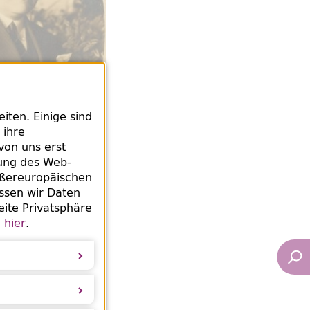
ten. Einige sind
 ihre
von uns erst
rung des Web-
ußereuropäischen
0 (Foto:
ssen wir Daten
 Halle-Wittenberg,
eite Privatsphäre
e
hier
.