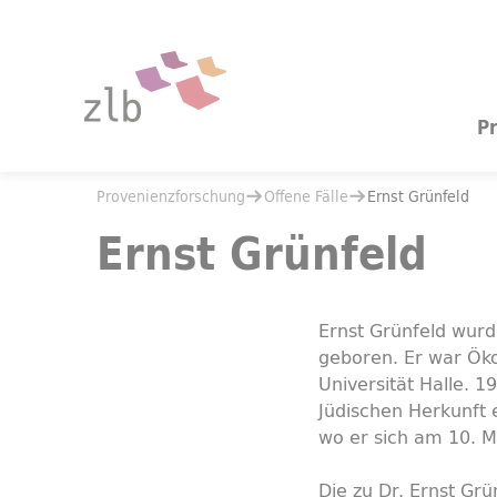
Zum Hauptinhalt springen
Zur Suche springen
P
Sie befinden sich hier:
Provenienzforschung
Offene Fälle
Sie befinden sich hier:
Provenienzforschung
Offene Fälle
Ernst Grünfeld
Ernst Grünfeld
Ernst Grünfeld
Ernst Grünfeld wur
geboren. Er war Ök
Universität Halle. 
Jüdischen Herkunft 
wo er sich am 10. 
Die zu Dr. Ernst Grü