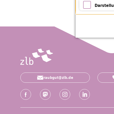
Statistik
Darstell
Darstellung 
raubgut@zlb.de
Social-Media Kanäle der ZLB
Facebook
Mastodon
Instagram
LinkedIn