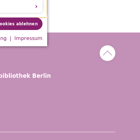
Cookies ablehnen
ung
Impressum
Nach oben sc
ibliothek Berlin