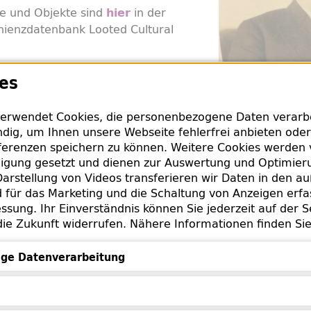
e und Objekte sind
in der
hier
nienzdatenbank Looted Cultural
tionen haben, die bei der Rückgabe
es
n, bitten wir
.
hme
erwendet Cookies, die personenbezogene Daten verarbei
dig, um Ihnen unsere Webseite fehlerfrei anbieten oder
erenzen speichern zu können. Weitere Cookies werden 
lligung gesetzt und dienen zur Auswertung und Optimie
arstellung von Videos transferieren wir Daten in den a
Ernst Grünfeld 193
für das Marketing und die Schaltung von Anzeigen erfa
Universitätsarchiv
ssung. Ihr Einverständnis können Sie jederzeit auf der S
Rep. 40/I, G 3)
die Zukunft widerrufen. Nähere Informationen finden Si
ge Datenverarbeitung
Datenverarbeitung
Quellen