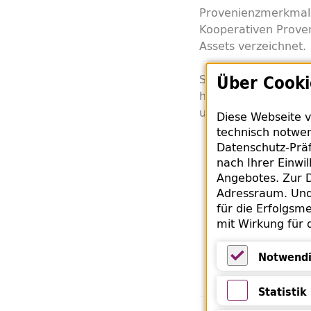
Provenienzmerkmal
Kooperativen Prove
Assets verzeichnet.
Sollten Sie Informa
Über Cooki
hilfreich sein könnte
um
Kontaktaufna
Diese Webseite v
technisch notwen
Datenschutz-Präf
nach Ihrer Einwi
Angebotes. Zur D
Adressraum. Und 
für die Erfolgsme
mit Wirkung für 
Notwendi
Notwendige 
Statistik